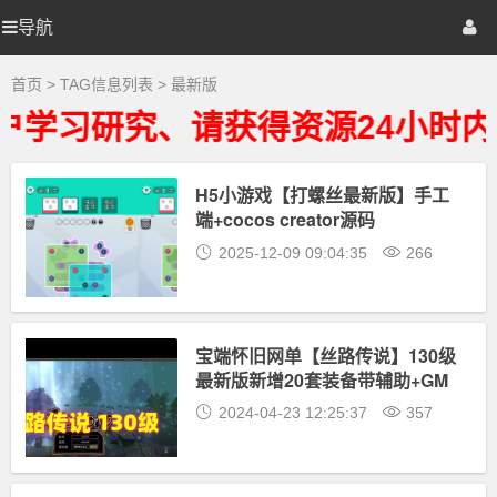
最
新
导航
源
首页
网站源码
游戏源码
版
大
全
码
棋牌源码
建站资源
精品专题
首页
> TAG信息列表 > 最新版
-
最
学习研究、请获得资源24小时内
新
地
版
相
关
H5小游戏【打螺丝最新版】手工
带
最
端+cocos creator源码
新
资
2025-12-09 09:04:35
266
源
下
载
宝端怀旧网单【丝路传说】130级
最新版新增20套装备带辅助+GM
工具
2024-04-23 12:25:37
357