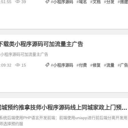
:51:55
39
#
小程序源码
#
域名
#
文档
#
分发
#
搭建
费下载类小程序源码可加流量主广告
类小程序源码可加流量主广告
:09:32
15
#
小程序源码
#
付费
#
修复
#
流量
#
广告
仿东郊到家同城预约推拿技师小程序源码线上同城家政上门预约足浴小程序
统后端使用PHP语言开发前端：前端使用uniapp进行前后端分离开发用
师选择预约服