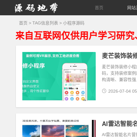
源
首页
网站
码
首页
> TAG信息列表 > 小程序源码
自互联网仅供用户学习研究、请获
地
带
麦芒装饰装修小
麦芒装饰装修小程
码，支持装修案例
构清晰、兼容性强
2026-07-04 05
AI雷达智能
AI雷达智能名片