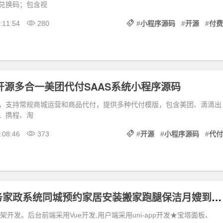
兑换码；包含视
:11:54
280
#
小程序源码
#
开源
#
付费
全开源多合一美团代付SAAS系统小程序源码
，支持常规商城运营和商品代付，提供多种代付模版，包含美团、滴滴出
、携程、淘
:08:46
373
#
开源
#
小程序源码
#
代付
上门预约服务家政系统同城预约家居安装搬家跑腿保洁月嫂到家H5+小程序源码
p框架开发。后台前端采用Vue开发,用户端采用uni-app开发★宝塔面板、