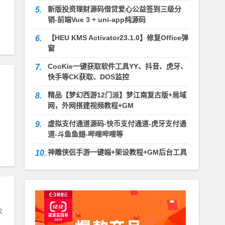
新版投资理财源码借贷爱心公益签到三级分
5.
销-前端Vue 3 + uni-app纯源码
【HEU KMS Activator23.1.0】修复Office弹
6.
窗
CooKie一键获取软件工具YY、抖音、虎牙、
7.
快手等CK获取、DOS监控
精品【梦幻西游12门派】梦江南复古版+局域
8.
网，外网搭建视频教程+GM
虚拟支付通道源码-快币支付通道-虎牙支付通
9.
道-斗鱼鱼翅-哔哩哔哩等
神雕侠侣手游一键端+架设教程+GM后台工具
10.
效