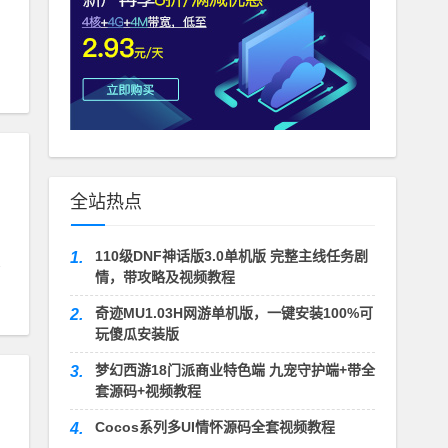
全站热点
110级DNF神话版3.0单机版 完整主线任务剧
1.
情，带攻略及视频教程
奇迹MU1.03H网游单机版，一键安装100%可
2.
玩傻瓜安装版
梦幻西游18门派商业特色端 九宠守护端+带全
3.
套源码+视频教程
Cocos系列多UI情怀源码全套视频教程
4.