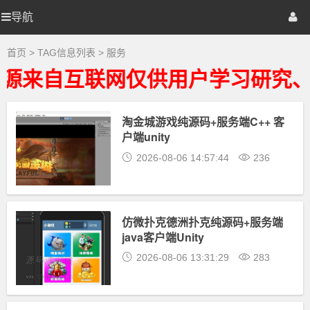
服
务
导航
源
首页
网站源码
游戏源码
大
全
-
码
棋牌源码
建站资源
精品专题
首页
> TAG信息列表 > 服务
服
务
源来自互联网仅供用户学习研究、
相
地
关
最
新
淘金城游戏纯源码+服务端C++ 客
带
资
户端unity
源
下
2026-08-06 14:57:44
236
载
仿微扑克德洲扑克纯源码+服务端
java客户端Unity
2026-08-06 13:31:29
283