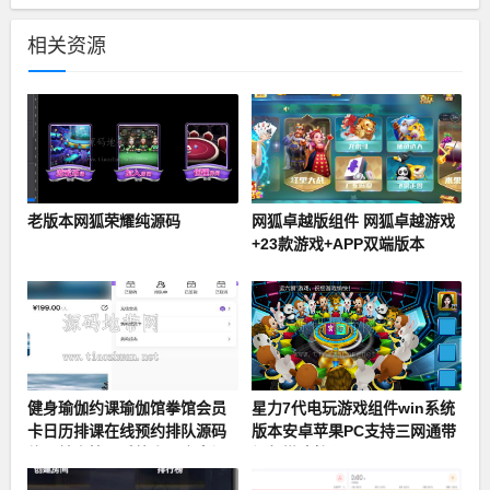
相关资源
老版本网狐荣耀纯源码
网狐卓越版组件 网狐卓越游戏
+23款游戏+APP双端版本
健身瑜伽约课瑜伽馆拳馆会员
星力7代电玩游戏组件win系统
卡日历排课在线预约排队源码
版本安卓苹果PC支持三网通带
约课健身管理系统小程序多门
视频搭建教程
店