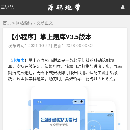
源
导航
源
首页
网站源码
游戏源码
码
地
码
棋牌源码
建站资源
精品专题
带
首页
>
网站源码
文章正文
【小程序】掌上题库V3.5版本
地
发布时间：2021-10-22
|
更新：2026-06-03
带
【
小程序
】掌上题库V3.5版本是一款轻量便捷的移动端刷题工
具，支持在线练习、智能组卷、错题自动归集与进度同步，界面
简洁响应迅速，无需下载安装即可即开即用。适配主流手机系
统，涵盖多学科题型，助力用户高效备考、随时巩固知识点。