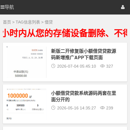
借
贷
导航
源
首页
网站源码
游戏源码
大
全
-
码
棋牌源码
建站资源
精品专题
首页
> TAG信息列表 > 借贷
借
贷
小时内从您的存储设备删除、不得
相
地
关
最
新
新版二开修复版小额借贷贷款源
带
资
码新增推广APP下载页面
源
下
2026-07-04 05:45:10
327
载
小额借贷贷款系统源码两套在里
面分开的
2026-05-16 14:35:27
239