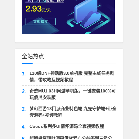
全站热点
110级DNF神话版3.0单机版 完整主线任务剧
1.
情，带攻略及视频教程
奇迹MU1.03H网游单机版，一键安装100%可
2.
玩傻瓜安装版
梦幻西游18门派商业特色端 九宠守护端+带全
3.
套源码+视频教程
Cocos系列多UI情怀源码全套视频教程
4.
新版投资理财源码借贷爱心公益签到三级分
5.