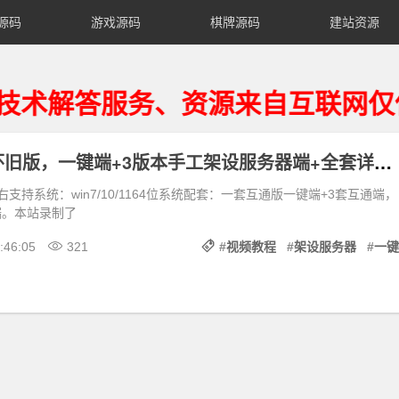
源码
游戏源码
棋牌源码
建站资源
解答服务、资源来自互联网仅供用
梦幻互通端怀旧版，一键端+3版本手工架设服务器端+全套详细视频教程
右支持系统：win7/10/1164位系统配套：一套互通版一键端+3套互通端，
端。本站录制了
:46:05
321
#
视频教程
#
架设服务器
#
一键