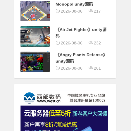
Monopol unity源码
2026-08-06
217
《Air Jet Fighter》unity源
码
2026-08-06
232
《Angry Plants Defense》
unity源码
2026-08-06
261