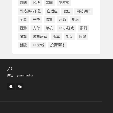
前端
区块
帝国
响应式
网站源码下载
自适应
微信
网站源码
全套
完整
修复
开源
电玩
西游
支付
单机
H5小游戏
系列
游戏
游戏源码
版本
架设
网游
新版
H5游戏
投资理财
关注
微信： yuanmadidi
QQ
微
在
信
线
联