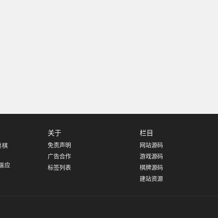
关于
栏目
免责声明
网站源码
供棋
、
广告合作
游戏源码
跨端应
标签列表
棋牌源码
建站资源