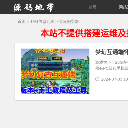
源
首页
网站
码
首页
> TAG信息列表 > 架设服务器
本站不提供搭建运维及技术
地
带
游戏大小：20G左
都有PC端和手机
2024-07-03 19