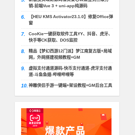
销-前端Vue 3 + uni-app纯源码
【HEU KMS Activator23.1.0】修复Office弹
6.
窗
CooKie一键获取软件工具YY、抖音、虎牙、
7.
快手等CK获取、DOS监控
精品【梦幻西游12门派】梦江南复古版+局域
8.
网，外网搭建视频教程+GM
虚拟支付通道源码-快币支付通道-虎牙支付通
9.
道-斗鱼鱼翅-哔哩哔哩等
神雕侠侣手游一键端+架设教程+GM后台工具
10.