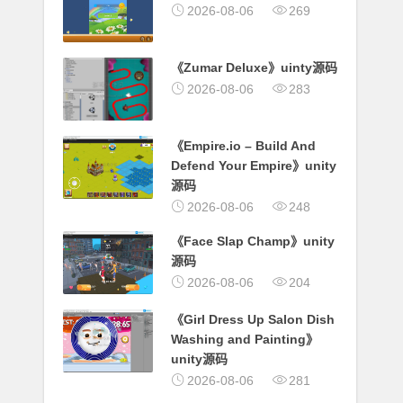
2026-08-06
269
《Zumar Deluxe》uinty源码
2026-08-06
283
《Empire.io – Build And
Defend Your Empire》unity
源码
2026-08-06
248
《Face Slap Champ》unity
源码
2026-08-06
204
《Girl Dress Up Salon Dish
Washing and Painting》
unity源码
2026-08-06
281