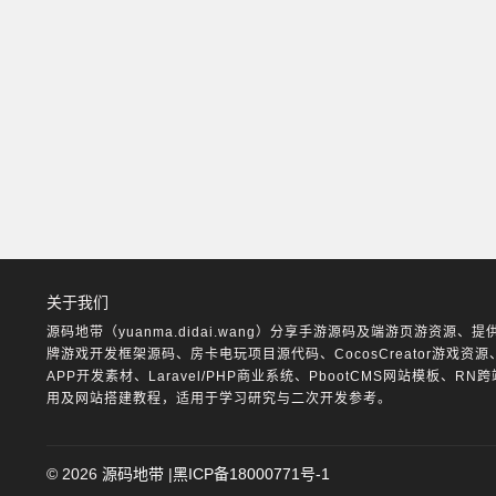
关于我们
源码地带（yuanma.didai.wang）分享手游源码及端游页游资源、提
牌游戏开发框架源码、房卡电玩项目源代码、CocosCreator游戏资源
APP开发素材、Laravel/PHP商业系统、PbootCMS网站模板、RN
用及网站搭建教程，适用于学习研究与二次开发参考。
©
2026
源码地带
|
黑ICP备18000771号-1