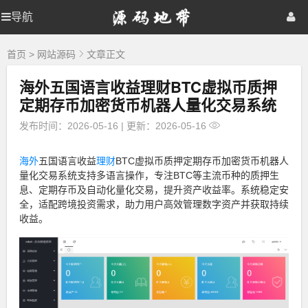
源
导航
源
首页
网站源码
游戏源码
码
地
码
棋牌源码
建站资源
精品专题
带
首页
>
网站源码
文章正文
海外五国语言收益理财BTC虚拟币质押
地
定期存币加密货币机器人量化交易系统
带
发布时间：2026-05-16
|
更新：2026-05-16
海外
五国语言收益
理财
BTC虚拟币质押定期存币加密货币机器人
量化交易系统支持多语言操作，专注BTC等主流币种的质押生
息、定期存币及自动化量化交易，提升资产收益率。系统稳定安
全，适配跨境投资需求，助力用户高效管理数字资产并获取持续
收益。