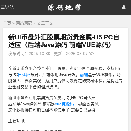
源
导航
源
首页
网站源码
游戏源码
码
地
码
棋牌源码
建站资源
精品专题
带
首页
>
网站源码
文章正文
新UI币盘外汇股票期货贵金属-H5 PC自
地
适应（后端Java源码 前端VUE源码）
带
发布时间：2025-10-30
|
更新：2026-08-07
全新UI币盘平台整合外汇、股票、期货与贵金属交易，支持H5
与PC
自适应
布局，后端采用Java开发，
前端
基于VUE框架，功
能强大、界面美观，为用户提供高效稳定的交易体验，是构建专
业金融交易平台的理想选择。
新UI币盘外汇股票期货贵金属-手机H5 PC自适应
后端是Java纯源码 前端是
vue纯源码
，界面欧美风
这个数据接口可能已经不能使用了 需要自己更换
主要功能: