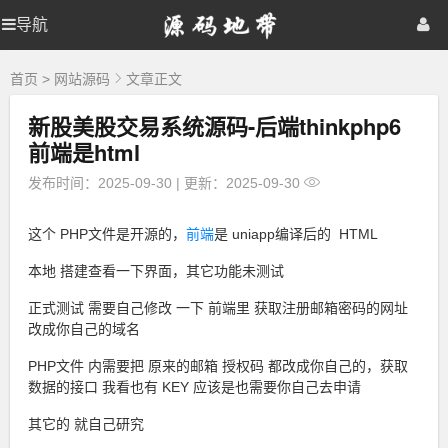
源
导航
源
首页
网站源码
游戏源码
码
地
码
棋牌源码
建站资源
精品专题
带
首页
>
网站源码
文章正文
新股美股交易系统源码-后端thinkphp6
地
前端是html
带
发布时间：2025-09-30
|
更新：2025-09-30
这个 PHP文件是开源的，
前端
是 uniapp编译后的 HTML
本地 搭建查看一下界面，其它功能未测试
正式测试 需要自己修改 一下 前端里 获取注册邮箱密码的网址
改成你自己的域名
PHP文件 内需要把 原来的邮箱 授权码 都改成你自己的，获取
数据的接口 我看也有 KEY 应该是也需要你自己去申请
其它的 就自己研究