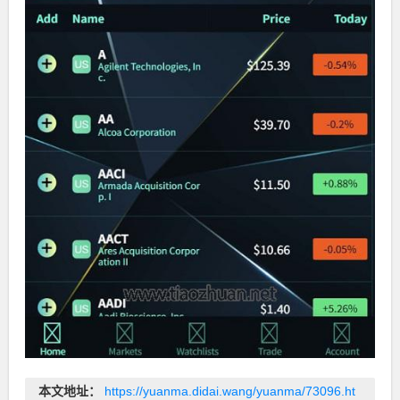
本文地址：
https://yuanma.didai.wang/yuanma/73096.ht