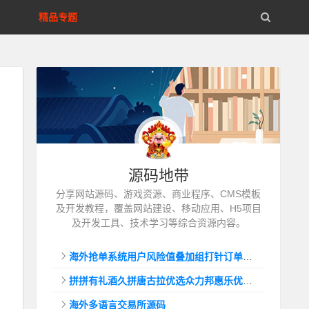
精品专题
源码地带
分享网站源码、游戏资源、商业程序、CMS模板
及开发教程，覆盖网站建设、移动应用、H5项目
及开发工具、技术学习等综合资源内容。
海外抢单系统用户风险值叠加组打针订单自动匹配系统
拼拼有礼酒久拼唐古拉优选众力邦惠乐优选养猪拼购拼团返利系统
海外多语言交易所源码