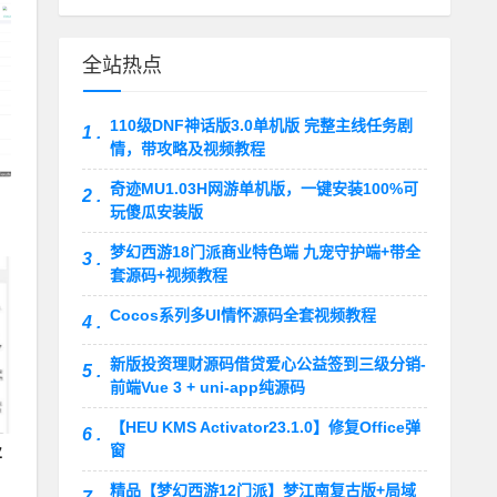
全站热点
110级DNF神话版3.0单机版 完整主线任务剧
1 .
情，带攻略及视频教程
奇迹MU1.03H网游单机版，一键安装100%可
2 .
玩傻瓜安装版
梦幻西游18门派商业特色端 九宠守护端+带全
3 .
套源码+视频教程
Cocos系列多UI情怀源码全套视频教程
4 .
新版投资理财源码借贷爱心公益签到三级分销-
5 .
前端Vue 3 + uni-app纯源码
【HEU KMS Activator23.1.0】修复Office弹
6 .
窗
业
精品【梦幻西游12门派】梦江南复古版+局域