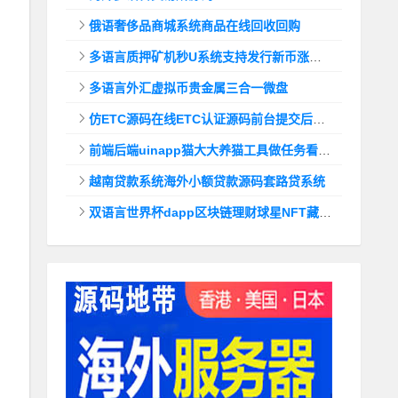
俄语奢侈品商城系统商品在线回收回购
多语言质押矿机秒U系统支持发行新币涨幅调控+代理后台
多语言外汇虚拟币贵金属三合一微盘
仿ETC源码在线ETC认证源码前台提交后台查询
前端后端uinapp猫大大养猫工具做任务看广告邀好友即可获得收益猫力合成游戏
越南贷款系统海外小额贷款源码套路贷系统
双语言世界杯dapp区块链理财球星NFT藏品投资带uinapp源码