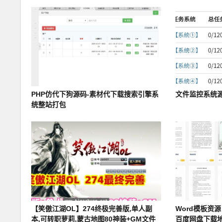
PHP仿代下狗源码-素材代下载搜索引擎系
文件监控系统
统整站打包
【笑傲江湖OL】274终极完善版,单人副
Word模板资
本,可转职萝莉,蒙古地图80神装+GM文件
百度网盘下载