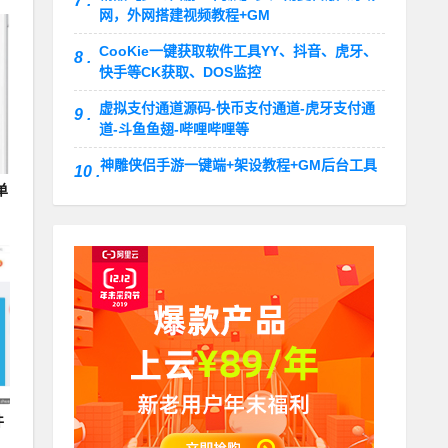
7 .
网，外网搭建视频教程+GM
CooKie一键获取软件工具YY、抖音、虎牙、
8 .
快手等CK获取、DOS监控
虚拟支付通道源码-快币支付通道-虎牙支付通
9 .
道-斗鱼鱼翅-哔哩哔哩等
神雕侠侣手游一键端+架设教程+GM后台工具
10 .
单
件