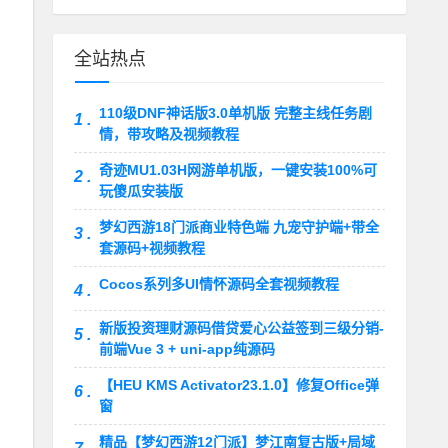
全站热点
110级DNF神话版3.0单机版 完整主线任务剧
1 .
情，带攻略及视频教程
奇迹MU1.03H网游单机版，一键安装100%可
2 .
玩傻瓜安装版
梦幻西游18门派商业特色端 九宠守护端+带全
3 .
套源码+视频教程
Cocos系列多UI情怀源码全套视频教程
4 .
新版投资理财源码借贷爱心公益签到三级分销-
5 .
前端Vue 3 + uni-app纯源码
【HEU KMS Activator23.1.0】修复Office弹
6 .
窗
精品【梦幻西游12门派】梦江南复古版+局域