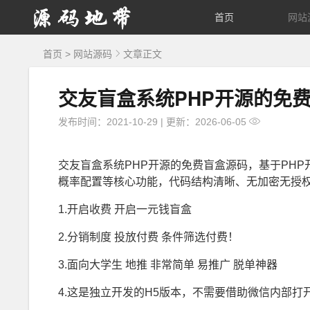
源
首页
网站
码
首页
>
网站源码
文章正文
地
交友盲盒系统PHP开源的免
带
发布时间：2021-10-29
|
更新：2026-06-05
交友盲盒系统PHP开源的免费盲盒源码，基于PH
概率配置等核心功能，代码结构清晰、无加密无授
1.开启收费 开启一元钱盲盒
2.分销制度 投放付费 条件筛选付费！
3.面向大学生 地推 非常简单 易推广 脱单神器
4.这是独立开发的H5版本，不需要借助微信内部打