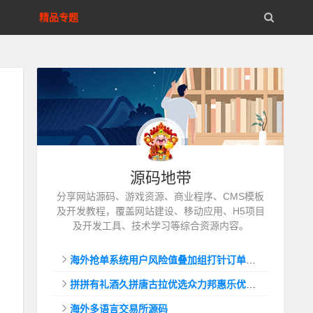
精品专题
源码地带
分享网站源码、游戏资源、商业程序、CMS模板
及开发教程，覆盖网站建设、移动应用、H5项目
及开发工具、技术学习等综合资源内容。
海外抢单系统用户风险值叠加组打针订单自动匹配系统
拼拼有礼酒久拼唐古拉优选众力邦惠乐优选养猪拼购拼团返利系统
海外多语言交易所源码