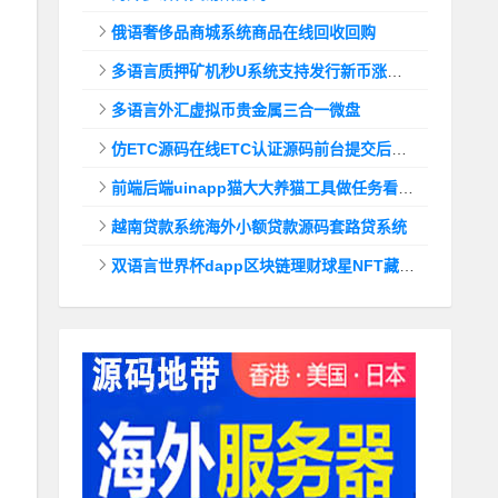
俄语奢侈品商城系统商品在线回收回购
多语言质押矿机秒U系统支持发行新币涨幅调控+代理后台
多语言外汇虚拟币贵金属三合一微盘
仿ETC源码在线ETC认证源码前台提交后台查询
前端后端uinapp猫大大养猫工具做任务看广告邀好友即可获得收益猫力合成游戏
越南贷款系统海外小额贷款源码套路贷系统
双语言世界杯dapp区块链理财球星NFT藏品投资带uinapp源码