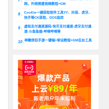
7 .
网，外网搭建视频教程+GM
CooKie一键获取软件工具YY、抖音、虎牙、
8 .
快手等CK获取、DOS监控
虚拟支付通道源码-快币支付通道-虎牙支付通
9 .
道-斗鱼鱼翅-哔哩哔哩等
神雕侠侣手游一键端+架设教程+GM后台工具
10 .