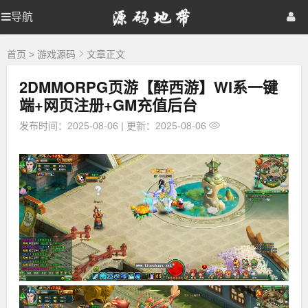
源
导航
源
首页
网站源码
游戏源码
码
地
码
棋牌源码
建站资源
精品专题
带
首页
>
游戏源码
文章正文
2DMMORPG页游【醉西游】WI系一键
地
端+网页注册+GM充值后台
带
发布时间：2025-08-06
|
更新：2025-08-06