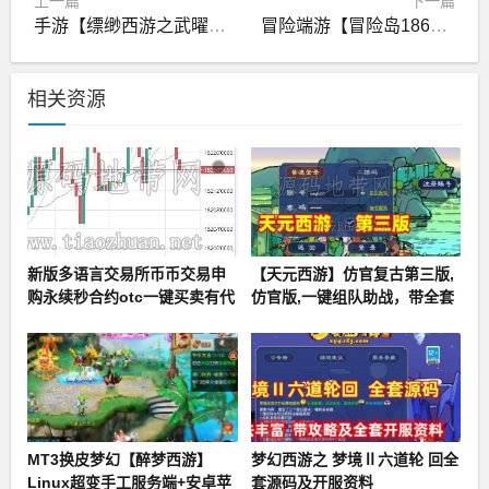
上一篇
下一篇
手游【缥缈西游之武曜台孩子升级版】Linux手工服务端+管理后台+CDK授权后台2.0+安卓苹果双端
冒险端游【冒险岛186全民直播修复版】Win系服务端+PC客户端
相关资源
新版多语言交易所币币交易申
【天元西游】仿官复古第三版,
购永续秒合约otc一键买卖有代
仿官版,一键组队助战，带全套
理后台带开源工程
源码+玩法攻略+局域外网架设
教程
MT3换皮梦幻【醉梦西游】
梦幻西游之 梦境Ⅱ六道轮 回全
Linux超变手工服务端+安卓苹
套源码及开服资料