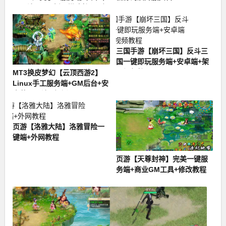
果双端+GM后台+搭建教程+全
套源码
三国手游【崩坏三国】反斗三
国一键即玩服务端+安卓端+架
设视频教程
MT3换皮梦幻【云顶西游2】
Linux手工服务端+GM后台+安
卓苹果双端+全套源码
页游【洛雅大陆】洛雅冒险一
键端+外网教程
页游【天尊封神】完美一键服
务端+商业GM工具+修改教程