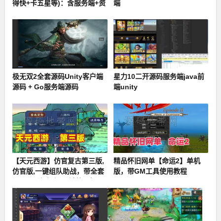
得快+卡五星等)：含服务端+资
端
源+网站
极无双2全套源码Unity客户端
星力10二开源码服务端java前
源码 + Go服务端源码
端unity
【天元西游】仿官复古第三版,
精品怀旧网单【命运2】单机
仿官版,一键组队助战，带全套
版，带GM工具使用教程
源码+玩法攻略+局域外网架设
教程