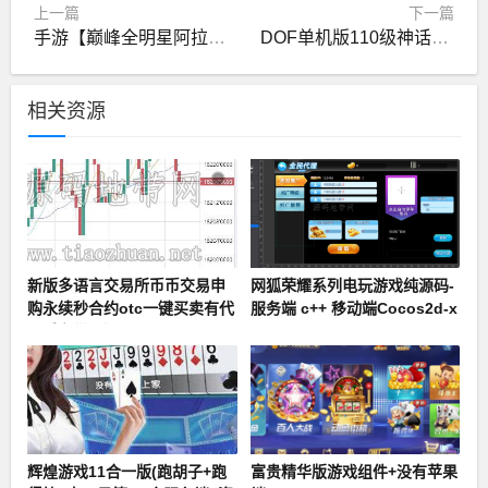
上一篇
下一篇
手游【巅峰全明星阿拉德PK版】Linux手工服务端+WEB管理后台+GM授权后台+安卓苹果双端
DOF单机版110级神话版6.0全主线任务巴卡尔超智能AI机器人
相关资源
新版多语言交易所币币交易申
网狐荣耀系列电玩游戏纯源码-
购永续秒合约otc一键买卖有代
服务端 c++ 移动端Cocos2d-x
理后台带开源工程
+ Lua
辉煌游戏11合一版(跑胡子+跑
富贵精华版游戏组件+没有苹果