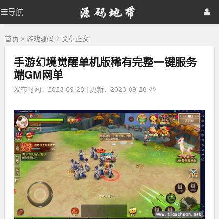
源
导航
源
首页
网站源码
游戏源码
码
地
码
棋牌源码
建站资源
精品专题
带
首页
>
游戏源码
文章正文
手游幻境觉醒单机版稀有完整一键服务
地
端GM网单
带
发布时间：2023-09-28
|
更新：2023-09-28