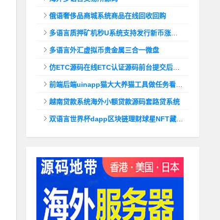
俄语奢侈品商城系统商品在线回收回购
多语言质押矿机秒U系统支持发行新币涨幅调控+代理后台
多语言外汇虚拟币贵金属三合一微盘
仿ETC源码在线ETC认证源码前台提交后台查询
前端后端uinapp猫大大养猫工具做任务看广告邀好友即可获得收益猫力合成游戏
越南贷款系统海外小额贷款源码套路贷系统
双语言世界杯dapp区块链理财球星NFT藏品投资带uinapp源码