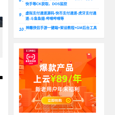
8 .
件
快手等CK获取、DOS监控
虚拟支付通道源码-快币支付通道-虎牙支付通
9 .
道-斗鱼鱼翅-哔哩哔哩等
神雕侠侣手游一键端+架设教程+GM后台工具
10 .