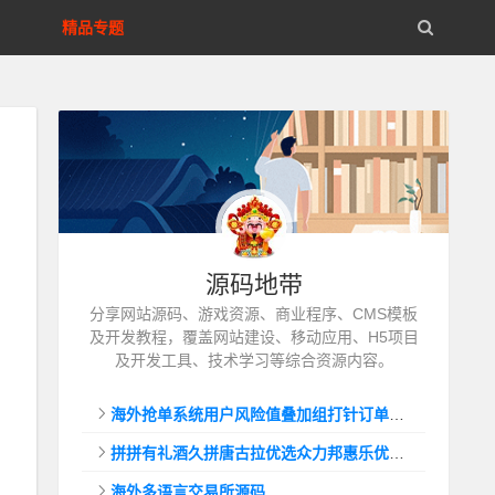
精品专题
源码地带
分享网站源码、游戏资源、商业程序、CMS模板
及开发教程，覆盖网站建设、移动应用、H5项目
及开发工具、技术学习等综合资源内容。
海外抢单系统用户风险值叠加组打针订单自动匹配系统
拼拼有礼酒久拼唐古拉优选众力邦惠乐优选养猪拼购拼团返利系统
海外多语言交易所源码