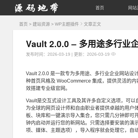
源
首页
网站
码
首页
>
建站资源
>
WP主题插件
文章正文
地
Vault 2.0.0 – 多用途多行
带
发布时间：2026-03-19
|
更新：2026-03-19
Vault 2.0.0 是一款专为多用途、多行业企业网站设计的
种首页风格及 WooCommerce 集成，提供灵
效搭建专业级官网。
Vault是交互式设计工具及其许多自定义选项，可以
为全球的网页设计师和自由职业者提供卓越的用户
板、块库和一键演示导入集合，您只需几分钟即可开始
钟内启动并运行您的新网站。只需选择要安装的演
项、媒体、主题选项），导入程序就会处理它，自