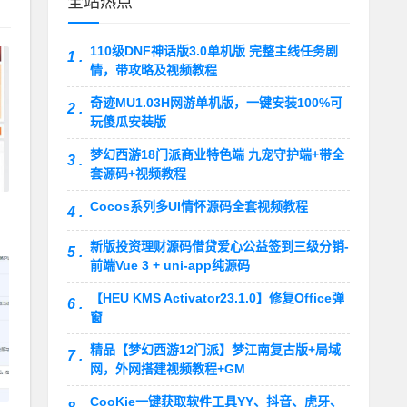
全站热点
110级DNF神话版3.0单机版 完整主线任务剧
1 .
情，带攻略及视频教程
奇迹MU1.03H网游单机版，一键安装100%可
2 .
玩傻瓜安装版
梦幻西游18门派商业特色端 九宠守护端+带全
3 .
套源码+视频教程
Cocos系列多UI情怀源码全套视频教程
4 .
新版投资理财源码借贷爱心公益签到三级分销-
5 .
前端Vue 3 + uni-app纯源码
【HEU KMS Activator23.1.0】修复Office弹
6 .
窗
精品【梦幻西游12门派】梦江南复古版+局域
7 .
网，外网搭建视频教程+GM
CooKie一键获取软件工具YY、抖音、虎牙、