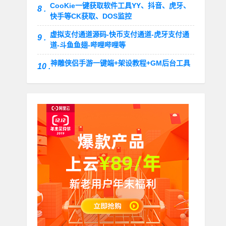
CooKie一键获取软件工具YY、抖音、虎牙、
8 .
快手等CK获取、DOS监控
虚拟支付通道源码-快币支付通道-虎牙支付通
9 .
道-斗鱼鱼翅-哔哩哔哩等
神雕侠侣手游一键端+架设教程+GM后台工具
10 .