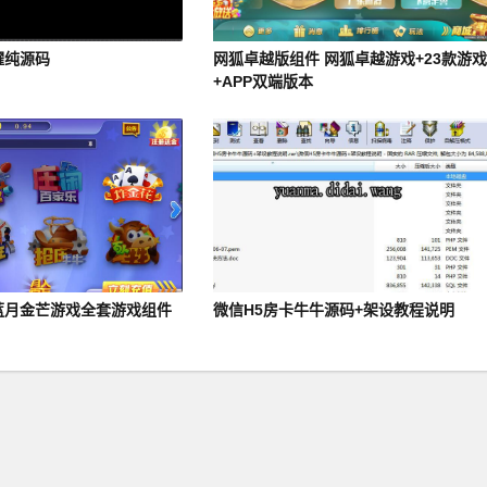
耀纯源码
网狐卓越版组件 网狐卓越游戏+23款游
+APP双端版本
蓝月金芒游戏全套游戏组件
微信H5房卡牛牛源码+架设教程说明