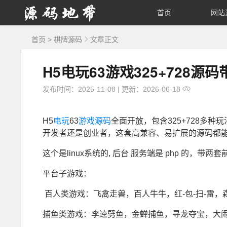
源
首页
网站
码
首页
>
棋牌源码
文章正文
地
H5电玩63游戏325+728源码带
带
发布时间：2025-11-08
|
更新：2026-06-18
H5
电玩
63
游戏源码
全面开放，包含325+728多种
开发者还是创业者，这套高兼容、易扩展的源码都
这个是linux系统的, 后台 服务端是 php 的，带两套前
平台子游戏：
百人类游戏：飞禽走兽，百人牛牛，红-包-扫-雷，
捕鱼类游戏：李逵劈鱼，金蝉捕鱼，寻龙夺宝，大