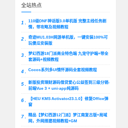
全站热点
110级DNF神话版3.0单机版 完整主线任务剧
1 .
情，带攻略及视频教程
奇迹MU1.03H网游单机版，一键安装100%可
2 .
玩傻瓜安装版
梦幻西游18门派商业特色端 九宠守护端+带全
3 .
套源码+视频教程
Cocos系列多UI情怀源码全套视频教程
4 .
新版投资理财源码借贷爱心公益签到三级分销-
5 .
前端Vue 3 + uni-app纯源码
【HEU KMS Activator23.1.0】修复Office弹
6 .
窗
精品【梦幻西游12门派】梦江南复古版+局域
7 .
网，外网搭建视频教程+GM