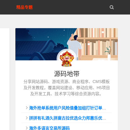
精品专题
源码地带
分享网站源码、游戏资源、商业程序、CMS模板
及开发教程，覆盖网站建设、移动应用、H5项目
及开发工具、技术学习等综合资源内容。
海外抢单系统用户风险值叠加组打针订单自动匹配系统
拼拼有礼酒久拼唐古拉优选众力邦惠乐优选养猪拼购拼团返利系统
海外多语言交易所源码