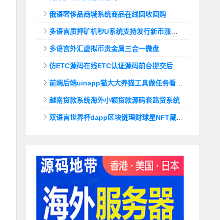
俄语奢侈品商城系统商品在线回收回购
多语言质押矿机秒U系统支持发行新币涨幅调控+代理后台
多语言外汇虚拟币贵金属三合一微盘
仿ETC源码在线ETC认证源码前台提交后台查询
前端后端uinapp猫大大养猫工具做任务看广告邀好友即可获得收益猫力合成游戏
越南贷款系统海外小额贷款源码套路贷系统
双语言世界杯dapp区块链理财球星NFT藏品投资带uinapp源码